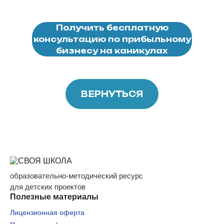
(205 филиалов), сети
школ навыков
Получить бесплатную
будущего
консультацию по прибыльному
«Лидерландия» (7
бизнесу на каникулах
филиалов).
ВЕРНУТЬСЯ
образовательно-методический ресурс
для детских проектов
Полезные материалы
Лицензионная оферта